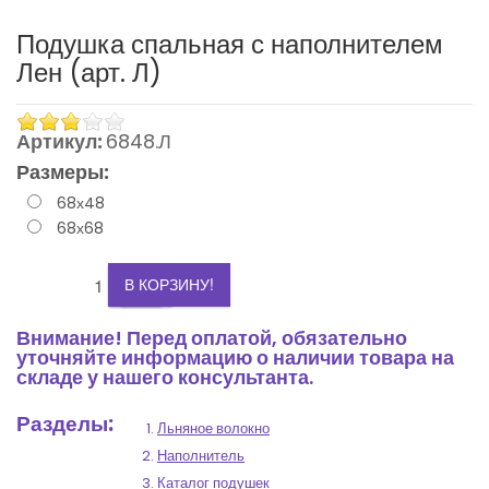
Подушка спальная с наполнителем
Лен (арт. Л)
Артикул:
6848.Л
Размеры:
3
68х48
68х68
2
+
-
1
В КОРЗИНУ!
0
Внимание! Перед оплатой, обязательно
уточняйте информацию о наличии товара на
-1
складе у нашего консультанта.
Разделы:
Льняное волокно
Наполнитель
Каталог подушек