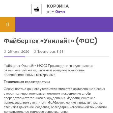
КОРЗИНА
0
0 шт.
BYN
Файбертек «Унилайт» (ФОС)
25 июня 2020
Просмотров: 3168
Файбертек «Унилайт» (ФОС) Производится в виде полотен
различной плотности, ширины и толщины; армирован
полипропиленовыми мембранами
Техническая характеристика
Особенностью данного утеплителя является армирование с обеих
сторон полипропиленовым полотном и скрепление слоёв
посредством стегального оборудования. Изделия, сшитые с
использованием утеплителя Файбертек, легкие и пластичные, не
стесняют движение, создавая, благодаря многослойной технологии,
дополнительное тепловое сопротивление.