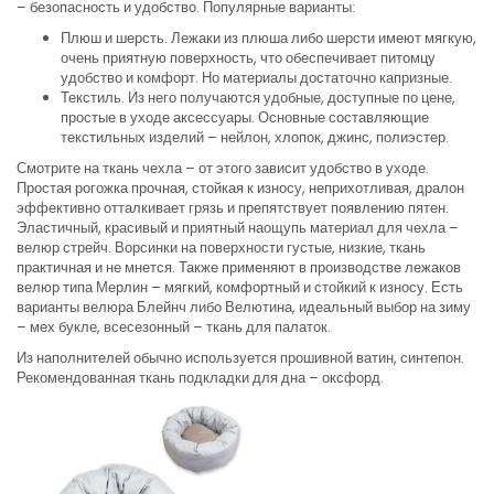
– безопасность и удобство. Популярные варианты:
Плюш и шерсть. Лежаки из плюша либо шерсти имеют мягкую,
очень приятную поверхность, что обеспечивает питомцу
удобство и комфорт. Но материалы достаточно капризные.
Текстиль. Из него получаются удобные, доступные по цене,
простые в уходе аксессуары. Основные составляющие
текстильных изделий – нейлон, хлопок, джинс, полиэстер.
Смотрите на ткань чехла – от этого зависит удобство в уходе.
Простая рогожка прочная, стойкая к износу, неприхотливая, дралон
эффективно отталкивает грязь и препятствует появлению пятен.
Эластичный, красивый и приятный наощупь материал для чехла –
велюр стрейч. Ворсинки на поверхности густые, низкие, ткань
практичная и не мнется. Также применяют в производстве лежаков
велюр типа Мерлин – мягкий, комфортный и стойкий к износу. Есть
варианты велюра Блейнч либо Велютина, идеальный выбор на зиму
– мех букле, всесезонный – ткань для палаток.
Из наполнителей обычно используется прошивной ватин, синтепон.
Рекомендованная ткань подкладки для дна – оксфорд.