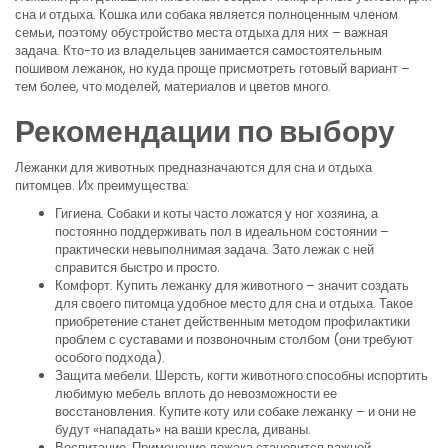
сна и отдыха. Кошка или собака является полноценным членом
семьи, поэтому обустройство места отдыха для них – важная
задача. Кто-то из владельцев занимается самостоятельным
пошивом лежанок, но куда проще присмотреть готовый вариант –
тем более, что моделей, материалов и цветов много.
Рекомендации по выбору
Лежанки для животных предназначаются для сна и отдыха
питомцев. Их преимущества:
Гигиена. Собаки и коты часто ложатся у ног хозяина, а
постоянно поддерживать пол в идеальном состоянии –
практически невыполнимая задача. Зато лежак с ней
справится быстро и просто.
Комфорт. Купить лежанку для животного – значит создать
для своего питомца удобное место для сна и отдыха. Такое
приобретение станет действенным методом профилактики
проблем с суставами и позвоночным столбом (они требуют
особого подхода).
Защита мебели. Шерсть, когти животного способны испортить
любимую мебель вплоть до невозможности ее
восстановления. Купите коту или собаке лежанку – и они не
будут «нападать» на ваши кресла, диваны.
Воспитание. Применение лежака становится важной