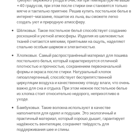
требуют бережного ухода и очистки при температуре не выше
+40 градусов, при этом после стирки они становятся только
мягче и тактильно приятнее. Решив купить постельное белье в
интернет-магазине, пошитое из льна, вы сможете легко
создать уют и природную атмосферу.
Шёлковых. Такое постельное бельё способствует созданию
роскошной и уютной атмосферы. Изделия из шелковистых
тканей считаются мягкими, приятными на ощупь, наделяют
спальню особым шармом и элегантностью.
Хлопковых. Самый распространённый материал для пошива
постельного белья, который характеризуется отличной
плотностью и прочностью, сохранением первоначальной
формы и окраса после стирки. Натуральный хлопок
гипоаллергенный, способствует беспрепятственной
циркуляции воздуха и качественному отводу влаги, что очень
важно для сна и отдыха. При этом нежное постельное белье
из хлопка стоит относительно недорого, неприхотливо в
уходе.
Бамбуковых. Такие волокна используют в качестве
наполнителя для одеял и подушек. Это экологичный и
практичный материал, который хорошо дышит, гарантирует
надёжность вентиляции, сохраняет твёрдость для
поддерживания шее и спины.