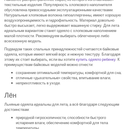
текстильные изделия. Популярность хлопкового наполнителя
обусловлена превосходными эксплуатационными качествами.
Натуральные хлопковые волокна гипоаллергенны, имеют хорошую
воздухопроницаемость и гидрофильность. Материал довольно
быстро высыхает, легко выдерживает машинную стирку. Для лета
идеальным вариантом станет одеяло с хлопковым наполнением
малой плотности. Рекомендуем выбирать облегченную либо
всесезонную модель.
Подвидом таких спальных принадлежностей считаются байковые
одеяла, которые имеют мягкий ворс и нежную текстуру. Благодаря
этому их стоит выбирать, если вы хотите
купить одеяло ребенку
. К
преимуществам байковых моделей можно отнести:
сохранение оптимальной температуры, комфортной для сна;
отличные «дыхательные» свойства, впитывание влаги;
неприхотливость в уходе.
Лён
Льняные одеяла идеальны для лета, а всё благодаря следующим
достоинствам:
природной гигроскопичности, способности быстрого
испарения влаги, обеспечению комфортной для тела
температуры;