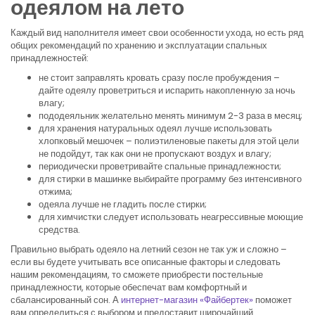
одеялом на лето
Каждый вид наполнителя имеет свои особенности ухода, но есть ряд
общих рекомендаций по хранению и эксплуатации спальных
принадлежностей:
не стоит заправлять кровать сразу после пробуждения –
дайте одеялу проветриться и испарить накопленную за ночь
влагу;
пододеяльник желательно менять минимум 2-3 раза в месяц;
для хранения натуральных одеял лучше использовать
хлопковый мешочек – полиэтиленовые пакеты для этой цели
не подойдут, так как они не пропускают воздух и влагу;
периодически проветривайте спальные принадлежности;
для стирки в машинке выбирайте программу без интенсивного
отжима;
одеяла лучше не гладить после стирки;
для химчистки следует использовать неагрессивные моющие
средства.
Правильно выбрать одеяло на летний сезон не так уж и сложно –
если вы будете учитывать все описанные факторы и следовать
нашим рекомендациям, то сможете приобрести постельные
принадлежности, которые обеспечат вам комфортный и
сбалансированный сон. А
интернет-магазин «Файбертек»
поможет
вам определиться с выбором и предоставит широчайший