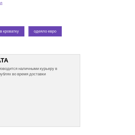
ял
в кроватку
одеяло евро
ТА
изводится наличными курьеру в
рублях во время доставки