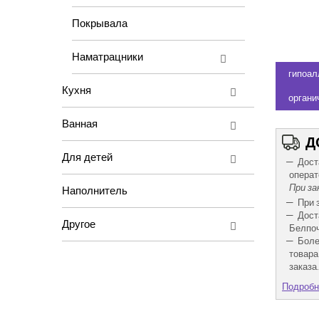
Покрывала
Наматрацники
гипоал
Кухня
органи
Ванная
Д
Для детей
Дост
операт
При за
Наполнитель
При 
Дост
Другое
Белпоч
Боле
товара
заказа.
Подробн