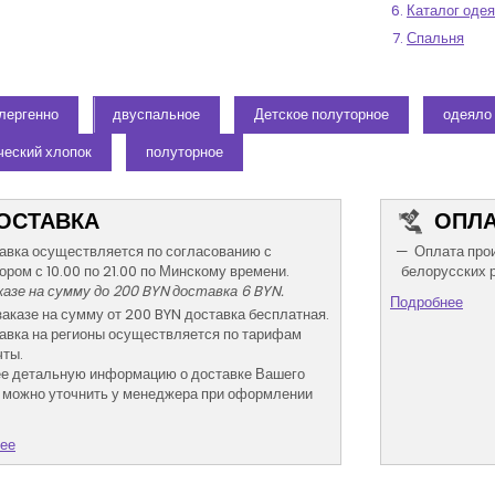
Каталог оде
Спальня
лергенно
двуспальное
Детское полуторное
одеяло 
ческий хлопок
полуторное
ОСТАВКА
ОПЛА
авка осуществляется по согласованию с
Оплата про
ором с 10.00 по 21.00 по Минскому времени.
белорусских 
казе на сумму до 200 BYN доставка 6 BYN.
Подробнее
заказе на сумму от 200 BYN доставка бесплатная.
авка на регионы осуществляется по тарифам
ты.
е детальную информацию о доставке Вашего
 можно уточнить у менеджера при оформлении
ее