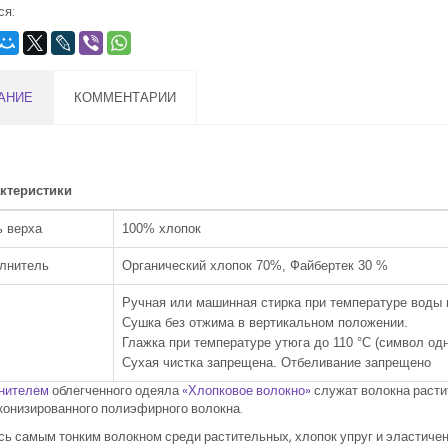
ся:
АНИЕ
КОММЕНТАРИИ
ктеристики
ь верха
100% хлопок
лнитель
Органический хлопок 70%, Файбертек 30 %
д
Ручная или машинная стирка при температуре воды 
Сушка без отжима в вертикальном положении.
Глажка при температуре утюга до 110 °C (символ одн
Сухая чистка запрещена. Отбеливание запрещено
нителем
облегченного одеяла
«Хлопковое волокно»
служат волокна расти
конизированного полиэфирного волокна.
ь самым тонким волокном среди растительных, хлопок упруг и эластичен