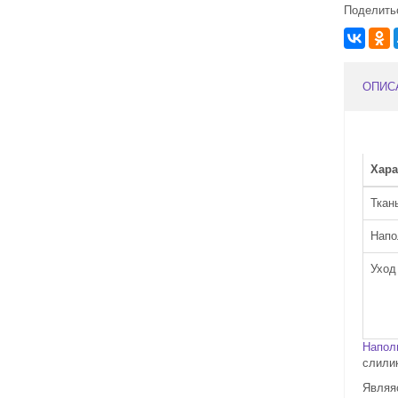
Поделить
ОПИС
Хара
Ткан
Напо
Ухо
Напол
слили
Являяс