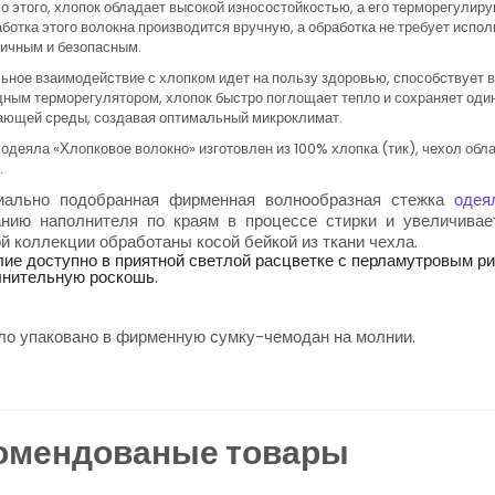
 этого, хлопок обладает высокой износостойкостью, а его терморегулир
ботка этого волокна производится вручную, а обработка не требует испо
гичным и безопасным.
ьное взаимодействие с хлопком идет на пользу здоровью, способствует 
ным терморегулятором, хлопок быстро поглощает тепло и сохраняет оди
ающей среды, создавая оптимальный микроклимат.
одеяла «Хлопковое волокно» изготовлен из 100% хлопка (тик), чехол об
.
иально подобранная фирменная волнообразная стежка
одея
анию наполнителя по краям в процессе стирки и увеличивае
й коллекции обработаны косой бейкой из ткани чехла.
ие доступно в приятной светлой расцветке с перламутровым р
нительную роскошь.
о упаковано в фирменную сумку-чемодан на молнии.
омендованые товары