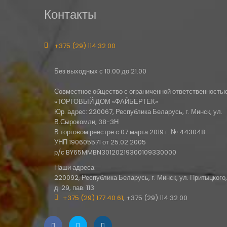
Контакты
+375 (29) 114 32 00
Без выходных с 10.00 до 21.00
Совместное общество с ограниченной ответственность
«ТОРГОВЫЙ ДОМ «ФАЙБЕРТЕК»
Юр. адрес: 220067, Республика Беларусь, г. Минск, ул.
В.Сырокомли, 38-3Н
В торговом реестре с 07 марта 2019 г. № 443048
УНП 190605571 от 25.02.2005
р/с BY65MMBN30120219300109330000
Наши адреса:
220092, Республика Беларусь, г. Минск, ул. Притыцкого,
д. 29, пав. 113
+375 (29) 177 40 61
, +375 (29) 114 32 00