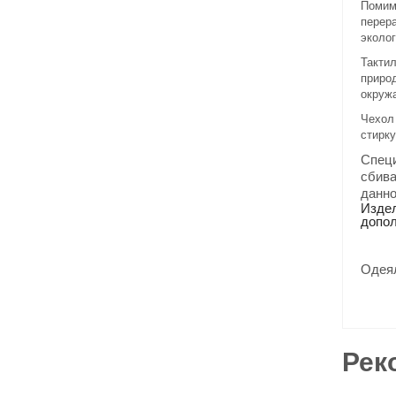
Помимо
перера
эколо
Тактил
природ
окруж
Чехол 
стирку
Спец
сбив
данно
Издел
допол
Одеял
Рек