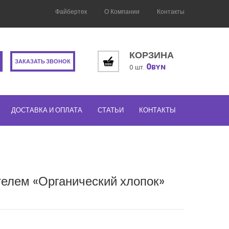
Файбертек
О Компании
Контакты
КОРЗИНА
ЗАКАЗАТЬ ЗВОНОК
0
0 шт.
BYN
ДОСТАВКА И ОПЛАТА
СТАТЬИ
КОНТАКТЫ
телем «Органический хлопок»