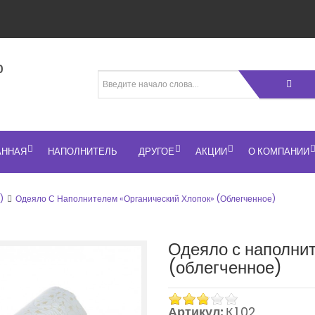
н
0
АННАЯ
НАПОЛНИТЕЛЬ
ДРУГОЕ
АКЦИИ
О КОМПАНИИ
)
Одеяло С Наполнителем «Органический Хлопок» (облегченное)
Одеяло с наполни
(облегченное)
Артикул:
К.1.02