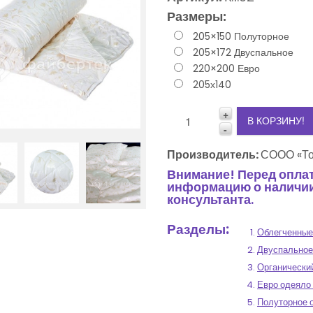
Размеры:
205×150 Полуторное
205×172 Двуспальное
3
220×200 Евро
205х140
2
+
1
В КОРЗИНУ!
-
0
Производитель:
СООО «То
Внимание! Перед оплат
-1
информацию о наличии 
консультанта.
Разделы:
Облегченные
Двуспальное
Органически
Евро одеяло
Полуторное 