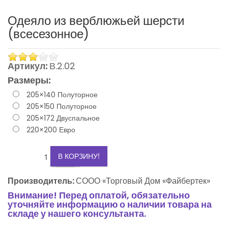
Одеяло из верблюжьей шерсти
(всесезонное)
Артикул:
В.2.02
Размеры:
205×140 Полуторное
205×150 Полуторное
3
205×172 Двуспальное
220×200 Евро
2
+
-
1
В КОРЗИНУ!
0
Производитель:
СООО «Торговый Дом «Файбертек»
Внимание! Перед оплатой, обязательно
-1
уточняйте информацию о наличии товара на
складе у нашего консультанта.