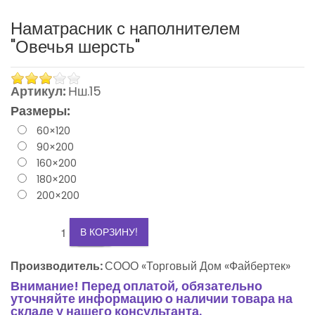
Наматрасник с наполнителем
"Овечья шерсть"
Артикул:
Нш.15
Размеры:
60×120
90×200
160×200
3
180×200
200×200
2
+
-
1
В КОРЗИНУ!
0
Производитель:
СООО «Торговый Дом «Файбертек»
Внимание! Перед оплатой, обязательно
-1
уточняйте информацию о наличии товара на
складе у нашего консультанта.