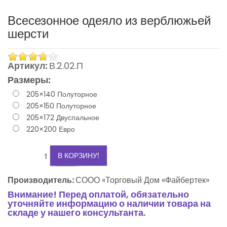
Всесезонное одеяло из верблюжьей
шерсти
Артикул:
В.2.02.П
Размеры:
205×140 Полуторное
205×150 Полуторное
3
205×172 Двуспальное
220×200 Евро
2
+
-
1
В КОРЗИНУ!
0
Производитель:
СООО «Торговый Дом «Файбертек»
Внимание! Перед оплатой, обязательно
-1
уточняйте информацию о наличии товара на
складе у нашего консультанта.