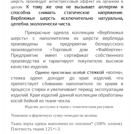
шерсть производит антистрессовый эффект на организм в
К тому же она не вызывает аллергии и
целом.
способна снимать статическое напряжение.
Верблюжья шерсть исключительно натуральна,
целебна экологически чиста.
Прекрасные одеяла коллекции «Верблюжья
шерсть» с наполнителем из шерсти верблюда
произведены на предприятии белорусского
производителя «Торговый дом «Файбертек».
Предприятие имеет сертификат собственного
производства и гарантирует покупателю высокое
качество изделия.
стежкой
«волна»,
Одеяло простегано особой
стежка одеял доходит до края изделий, что
препятствует сбиванию наполнителя по краям в
процессе стирки и увеличивает период эксплуатации
изделий. Края изделий данной коллекции обработаны
косой бейкой из ткани чехла.
Изделие доступно в ткани с тематическим рисунком.
Упаковано в фирменную сумку-чемодан на молнии.
Ткань верха одеяла выполнена из поплина* (100% хлопок).
Плотность ткани 125+/-3.