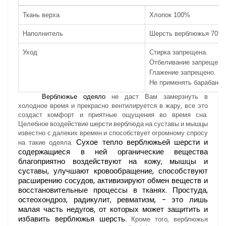
Ткань верха
Хлопок 100%
Наполнитель
Шерсть верблюжья 70%
Уход
Стирка запрещена.
Отбеливание запрещено
Глажение запрещено.
Не применять барабанну
Верблюжье одеяло
не даст Вам замерзнуть в
холодное время и прекрасно вентилируется в жару, все это
создаст комфорт и приятные ощущения во время сна.
Целебное воздействие шерсти верблюда на суставы и мышцы
известно с далеких времен и способствует огромному спросу
Сухое тепло верблюжьей шерсти и
на такие одеяла.
содержащиеся в ней органические вещества
благоприятно воздействуют на кожу, мышцы и
суставы, улучшают кровообращение, способствуют
расширению сосудов, активизируют обмен веществ и
восстановительные процессы в тканях. Простуда,
остеохондроз, радикулит, ревматизм, - это лишь
малая часть недугов, от которых может защитить и
избавить верблюжья шерсть.
Кроме того, верблюжья