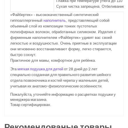
Глажка при температуре утюга до 110 °C
Сухая чистка запрещена. Отбеливание 
«Файбертек» - высококачественный синтетический
гиппоаллергенный
наполнитель
, представляющий собой
объемный слой из композиции тонких пустотелых
полиэфирных волокон, обработанных силиконом. Изделия с
фирменным наполнителем «Файбертек» удивят вас своей
легкостью и воздушностью. Очень приятные в эксплуатации
они мгновенно восстанавливают форму, легко стираются,
быстро сохнут.
Практичное для мамы, комфортное для ребёнка.
Эта
мягкая подушка для детей
от 28 дней до 2 лет
специально созданная для правильного развития шейного
отдела позвоночника и костей черепа у маленьких детей,
учитывая их анатомо-физиологические особенности.
Пожалуйста, уточняйте информацию о расцветках подушки у
менеджера магазина.
Товар сертифицирован.
Рекомендованые товары